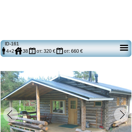
ID-161
4+2
38
от: 320 €
от: 660 €