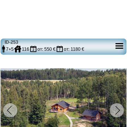
ID-253
7+5
116
от: 550 €
от: 1180 €