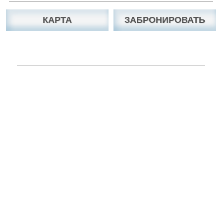
КАРТА
ЗАБРОНИРОВАТЬ
Вы можете связаться с нами по Скайп, Viber,
WhatsApp, Facebook, e-mail, телефону.
Viber
Skype chat
Messenger
WhatsAPP