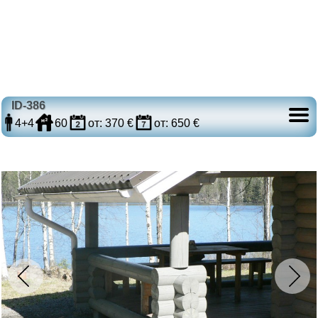
ID-386
4+4
60
от: 370 €
от: 650 €