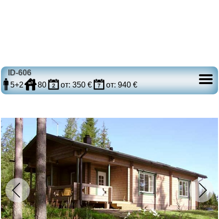
ID-606
5+2
80
от: 350 €
от: 940 €