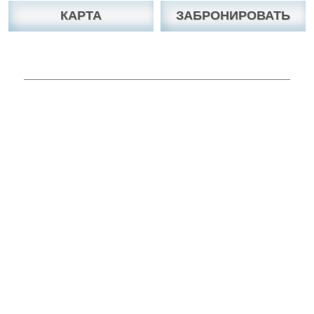
КАРТА
ЗАБРОНИРОВАТЬ
Вы можете связаться с нами по Скайп, Viber,
WhatsApp, Facebook, e-mail, телефону.
Viber
Skype chat
Messenger
WhatsAPP