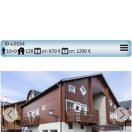
ID-L0154
10+0
128
от: 670 €
от: 1200 €