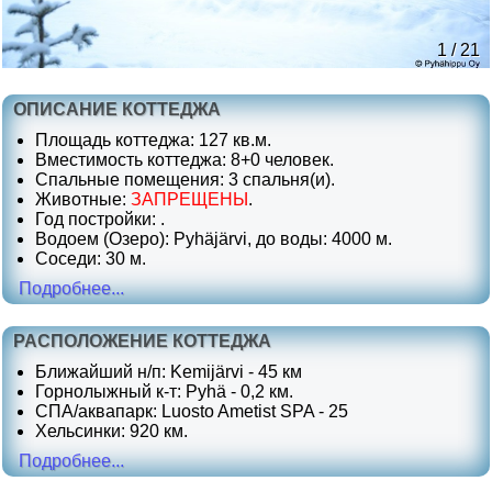
1 / 21
ОПИСАНИЕ КОТТЕДЖА
Площадь коттеджа: 127 кв.м.
Вместимость коттеджа: 8+0 человек.
Спальные помещения: 3 спальня(и).
Животные:
ЗАПРЕЩЕНЫ
.
Год постройки: .
Водоем (Озеро): Pyhäjärvi, до воды: 4000 м.
Соседи: 30 м.
Подробнее...
РАСПОЛОЖЕНИЕ КОТТЕДЖА
Ближайший н/п: Kemijärvi - 45 км
Горнолыжный к-т: Pyhä - 0,2 км.
СПА/аквапарк: Luosto Ametist SPA - 25
Хельсинки: 920 км.
Подробнее...