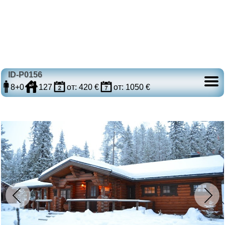
ID-P0156
8+0
127
от: 420 €
от: 1050 €