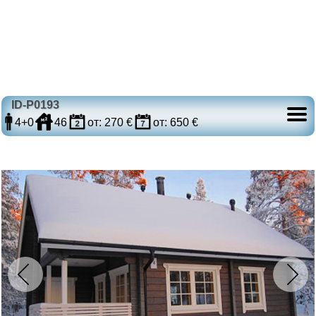
ID-P0193
4+0
46
от: 270 €
от: 650 €