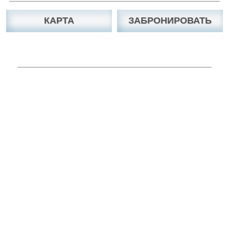
КАРТА
ЗАБРОНИРОВАТЬ
Вы можете связаться с нами по Скайп, Viber,
WhatsApp, Facebook, e-mail, телефону.
Viber
Skype chat
Messenger
WhatsAPP