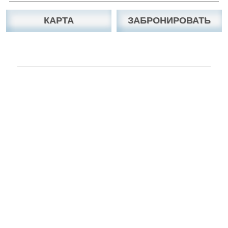
КАРТА
ЗАБРОНИРОВАТЬ
Вы можете связаться с нами по Скайп, Viber,
WhatsApp, Facebook, e-mail, телефону.
Viber
Skype chat
Messenger
WhatsAPP