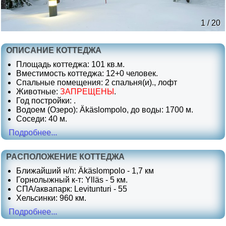
1 / 20
ОПИСАНИЕ КОТТЕДЖА
Площадь коттеджа: 101 кв.м.
Вместимость коттеджа: 12+0 человек.
Спальные помещения: 2 спальня(и)., лофт
Животные:
ЗАПРЕЩЕНЫ
.
Год постройки: .
Водоем (Озеро): Äkäslompolo, до воды: 1700 м.
Соседи: 40 м.
Подробнее...
РАСПОЛОЖЕНИЕ КОТТЕДЖА
Ближайший н/п: Äkäslompolo - 1,7 км
Горнолыжный к-т: Ylläs - 5 км.
СПА/аквапарк: Levitunturi - 55
Хельсинки: 960 км.
Подробнее...