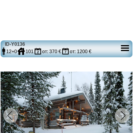
ID-Y0136
12+0
101
от: 370 €
от: 1200 €