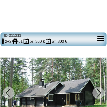
ID-211211
2+2
61
от: 360 €
от: 800 €