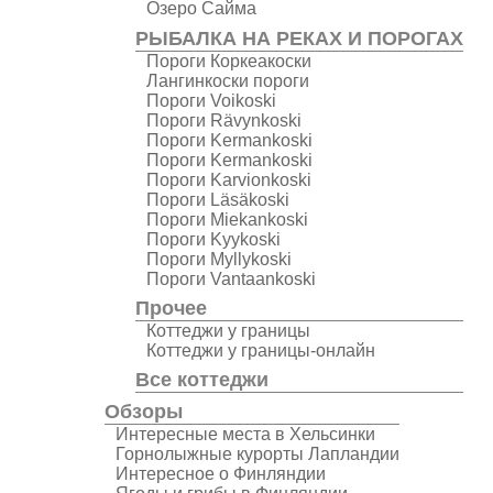
Озеро Сайма
РЫБАЛКА НА РЕКАХ И ПОРОГАХ
Пороги Коркеакоски
Лангинкоски пороги
Пороги Voikoski
Пороги Rävynkoski
Пороги Kermankoski
Пороги Kermankoski
Пороги Karvionkoski
Пороги Läsäkoski
Пороги Miekankoski
Пороги Kyykoski
Пороги Myllykoski
Пороги Vantaankoski
Прочее
Коттеджи у границы
Коттеджи у границы-онлайн
Все коттеджи
Обзоры
Интересные места в Хельсинки
Горнолыжные курорты Лапландии
Интересное о Финляндии