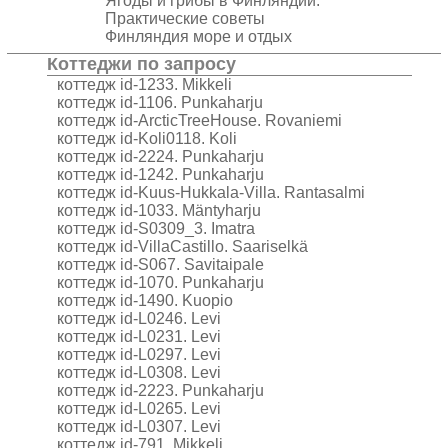
Ягоды и грибы в Финляндии.
Практические советы
Финляндия море и отдых
Коттеджи по запросу
коттедж id-1233. Mikkeli
коттедж id-1106. Punkaharju
коттедж id-ArcticTreeHouse. Rovaniemi
коттедж id-Koli0118. Koli
коттедж id-2224. Punkaharju
коттедж id-1242. Punkaharju
коттедж id-Kuus-Hukkala-Villa. Rantasalmi
коттедж id-1033. Mäntyharju
коттедж id-S0309_3. Imatra
коттедж id-VillaCastillo. Saariselkä
коттедж id-S067. Savitaipale
коттедж id-1070. Punkaharju
коттедж id-1490. Kuopio
коттедж id-L0246. Levi
коттедж id-L0231. Levi
коттедж id-L0297. Levi
коттедж id-L0308. Levi
коттедж id-2223. Punkaharju
коттедж id-L0265. Levi
коттедж id-L0307. Levi
коттедж id-791. Mikkeli