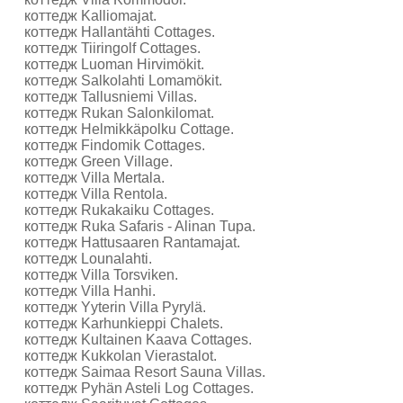
коттедж Kalliomajat.
коттедж Hallantähti Cottages.
коттедж Tiiringolf Cottages.
коттедж Luoman Hirvimökit.
коттедж Salkolahti Lomamökit.
коттедж Tallusniemi Villas.
коттедж Rukan Salonkilomat.
коттедж Helmikkäpolku Cottage.
коттедж Findomik Cottages.
коттедж Green Village.
коттедж Villa Mertala.
коттедж Villa Rentola.
коттедж Rukakaiku Cottages.
коттедж Ruka Safaris - Alinan Tupa.
коттедж Hattusaaren Rantamajat.
коттедж Lounalahti.
коттедж Villa Torsviken.
коттедж Villa Hanhi.
коттедж Yyterin Villa Pyrylä.
коттедж Karhunkieppi Chalets.
коттедж Kultainen Kaava Cottages.
коттедж Kukkolan Vierastalot.
коттедж Saimaa Resort Sauna Villas.
коттедж Pyhän Asteli Log Cottages.