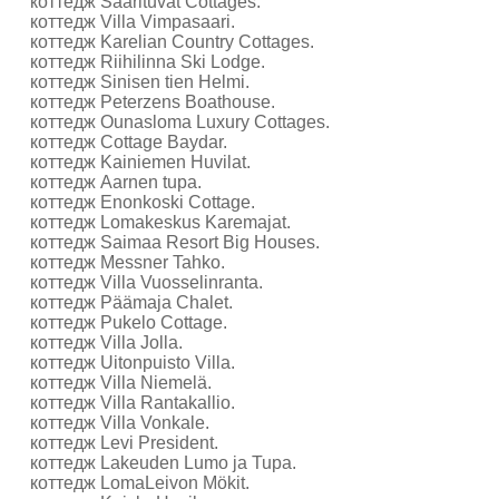
коттедж Saarituvat Cottages.
коттедж Villa Vimpasaari.
коттедж Karelian Country Cottages.
коттедж Riihilinna Ski Lodge.
коттедж Sinisen tien Helmi.
коттедж Peterzens Boathouse.
коттедж Ounasloma Luxury Cottages.
коттедж Cottage Baydar.
коттедж Kainiemen Huvilat.
коттедж Aarnen tupa.
коттедж Enonkoski Cottage.
коттедж Lomakeskus Karemajat.
коттедж Saimaa Resort Big Houses.
коттедж Messner Tahko.
коттедж Villa Vuosselinranta.
коттедж Päämaja Chalet.
коттедж Pukelo Cottage.
коттедж Villa Jolla.
коттедж Uitonpuisto Villa.
коттедж Villa Niemelä.
коттедж Villa Rantakallio.
коттедж Villa Vonkale.
коттедж Levi President.
коттедж Lakeuden Lumo ja Tupa.
коттедж LomaLeivon Mökit.