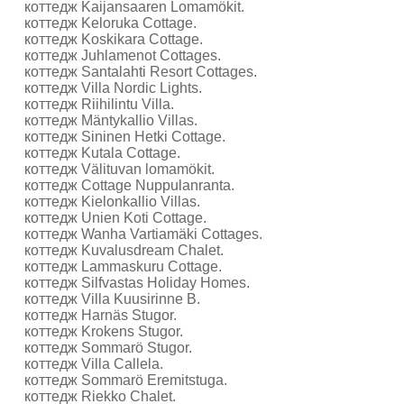
коттедж Kaijansaaren Lomamökit.
коттедж Keloruka Cottage.
коттедж Koskikara Cottage.
коттедж Juhlamenot Cottages.
коттедж Santalahti Resort Cottages.
коттедж Villa Nordic Lights.
коттедж Riihilintu Villa.
коттедж Mäntykallio Villas.
коттедж Sininen Hetki Cottage.
коттедж Kutala Cottage.
коттедж Välituvan lomamökit.
коттедж Cottage Nuppulanranta.
коттедж Kielonkallio Villas.
коттедж Unien Koti Cottage.
коттедж Wanha Vartiamäki Cottages.
коттедж Kuvalusdream Chalet.
коттедж Lammaskuru Cottage.
коттедж Silfvastas Holiday Homes.
коттедж Villa Kuusirinne B.
коттедж Harnäs Stugor.
коттедж Krokens Stugor.
коттедж Sommarö Stugor.
коттедж Villa Callela.
коттедж Sommarö Eremitstuga.
коттедж Riekko Chalet.