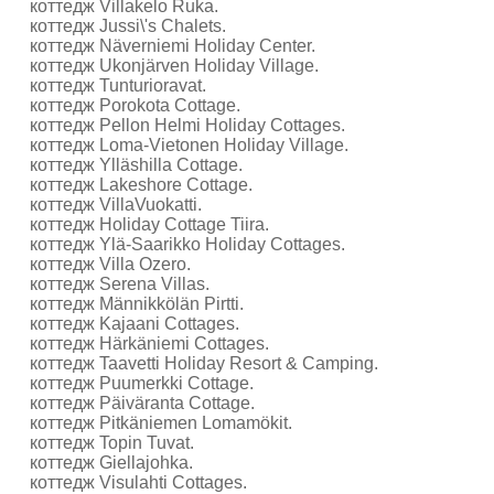
коттедж Villakelo Ruka.
коттедж Jussi\'s Chalets.
коттедж Näverniemi Holiday Center.
коттедж Ukonjärven Holiday Village.
коттедж Tunturioravat.
коттедж Porokota Cottage.
коттедж Pellon Helmi Holiday Cottages.
коттедж Loma-Vietonen Holiday Village.
коттедж Ylläshilla Cottage.
коттедж Lakeshore Cottage.
коттедж VillaVuokatti.
коттедж Holiday Cottage Tiira.
коттедж Ylä-Saarikko Holiday Cottages.
коттедж Villa Ozero.
коттедж Serena Villas.
коттедж Männikkölän Pirtti.
коттедж Kajaani Cottages.
коттедж Härkäniemi Cottages.
коттедж Taavetti Holiday Resort & Camping.
коттедж Puumerkki Cottage.
коттедж Päiväranta Cottage.
коттедж Pitkäniemen Lomamökit.
коттедж Topin Tuvat.
коттедж Giellajohka.
коттедж Visulahti Cottages.