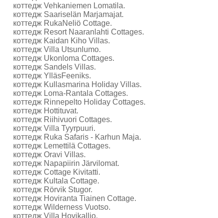
коттедж Vehkaniemen Lomatila.
коттедж Saariselän Marjamajat.
коттедж RukaNeliö Cottage.
коттедж Resort Naaranlahti Cottages.
коттедж Kaidan Kiho Villas.
коттедж Villa Utsunlumo.
коттедж Ukonloma Cottages.
коттедж Sandels Villas.
коттедж YlläsFeeniks.
коттедж Kullasmarina Holiday Villas.
коттедж Loma-Rantala Cottages.
коттедж Rinnepelto Holiday Cottages.
коттедж Hottituvat.
коттедж Riihivuori Cottages.
коттедж Villa Tyyrpuuri.
коттедж Ruka Safaris - Karhun Maja.
коттедж Lemettilä Cottages.
коттедж Oravi Villas.
коттедж Napapiirin Järvilomat.
коттедж Cottage Kivitatti.
коттедж Kultala Cottage.
коттедж Rörvik Stugor.
коттедж Hoviranta Tiainen Cottage.
коттедж Wilderness Vuotso.
коттедж Villa Hovikallio.