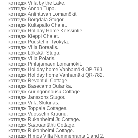
коттедж Villa by the Lake.
коттедж Annan Tupa.
коттедж Antintuvan Lomamökit.
коттедж Borgdala Stugor.
коттедж Kultapallo Chalet.
коттедж Holiday Home Kerssintie.
коттедж Kieppi Chalet.
коттедж Puustellin Työkylä.
коттедж Villa Borealis.
коттедж Lökskär Stuga.
коттедж Villa Polaris.
коттедж Pihlajamäen Lomamökit.
коттедж Holiday home Vanhamäki OP-783.
коттедж Holiday home Vanhamäki QR-782.
коттедж Revontuli Cottage.
коттедж Basecamp Oulanka.
коттедж Auringonnousu Cottage.
коттедж Janssons Stugor.
коттедж Villa Skitunäs.
коттедж Toppala Cottages.
коттедж Vuosselin Kruunu.
коттедж Rukanhelmi Jr. Cottage.
коттедж Saaruantähti Cottage.
коттедж Rukanhelmi Cottage.
коттедж Himos Villa Nummenranta 1 and 2.