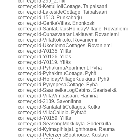
коттедж id-299_2. Iitti
коттедж id-KettuHollCottage. Taipalsaari
коттедж id-LakesideCottage. Taipalsaari
коттедж id-1513. Punkaharju
коттедж id-GerikaVillas. Enonkoski
коттедж id-SantaClausHolidayVillage. Rovaniemi
коттедж id-OunasvaaranLakituvat. Rovaniemi
коттедж id-VillaKotikolo. Rovaniemi
коттедж id-UkonlomaCottages. Rovaniemi
коттедж id-Y0135. Ylläs
коттедж id-Y0136. Ylläs
коттедж id-Y0119. Ylläs
коттедж id-PyhakirnuApartment. Pyhä
коттедж id-PyhakirnuCottage. Pyhä
коттедж id-HolidayVillageKuukiuru. Pyhä
коттедж id-PyrynpesaCottage. Pyhä
коттедж id-SaariselkaLogCabins. Saariselkä
коттедж id-VillaVimpasaari. Hamina
коттедж id-2139. Savonlinna
коттедж id-SantalahtiCottages. Kotka
коттедж id-VillaCallela. Pyhtää
коттедж id-Y0159. Ylläs
коттедж id-SeasongMokkikyla. Söderkulla
коттедж id-KylmapihlajaLighthouse. Rauma
коттедж id-PeterzensBoathouse. Kustavi