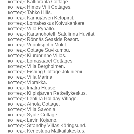
коттедж Kallioranta Cottage.
коттедж Himos Villi Cottages.
коттедж Tahko Hills.
коттедж Karhujärven Kelopirtit.
коттедж Lomakeskus Koivukankare.
коттедж Villa Pyhalto.
коттедж Kartanohotelli Satulinna Huvilat.
коттедж Rönnäs Seaside Resort.
коттедж Vuontispirtin Mökit.
коттедж Cottage Suvikumpu.
коттедж Kiurunrinne Villas.
коттедж Lomasaaret Cottages.
коттедж Villa Bergholmen.
коттедж Fishing Cottage Jokiniemi.
коттедж Villa Marina.
коттедж Viprakka.
коттедж Imatra House.
коттедж Kilpisjärven Retkeilykeskus.
коттедж Lentiira Holiday Village.
коттедж Ainola Cottage.
коттедж Villa Savonia.
коттедж Syöte Cottage.
коттедж Levin Kojamo.
коттедж Strandby Villas Käringsund.
коттедж Kenestupa Matkailukeskus.