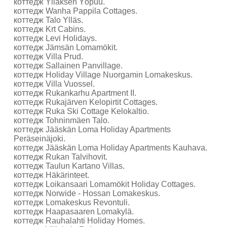
коттедж Ylläksen Yöpuu.
коттедж Wanha Pappila Cottages.
коттедж Talo Ylläs.
коттедж Krt Cabins.
коттедж Levi Holidays.
коттедж Jämsän Lomamökit.
коттедж Villa Prud.
коттедж Sallainen Panvillage.
коттедж Holiday Village Nuorgamin Lomakeskus.
коттедж Villa Vuossel.
коттедж Rukankarhu Apartment II.
коттедж Rukajärven Kelopirtit Cottages.
коттедж Ruka Ski Cottage Kelokaltio.
коттедж Tohninmäen Talo.
коттедж Jääskän Loma Holiday Apartments
Peräseinäjoki.
коттедж Jääskän Loma Holiday Apartments Kauhava.
коттедж Rukan Talvihovit.
коттедж Taulun Kartano Villas.
коттедж Häkärinteet.
коттедж Loikansaari Lomamökit Holiday Cottages.
коттедж Norwide - Hossan Lomakeskus.
коттедж Lomakeskus Revontuli.
коттедж Haapasaaren Lomakylä.
коттедж Rauhalahti Holiday Homes.