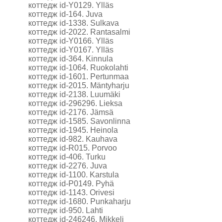
коттедж id-Y0129. Ylläs
коттедж id-164. Juva
коттедж id-1338. Sulkava
коттедж id-2022. Rantasalmi
коттедж id-Y0166. Ylläs
коттедж id-Y0167. Ylläs
коттедж id-364. Kinnula
коттедж id-1064. Ruokolahti
коттедж id-1601. Pertunmaa
коттедж id-2015. Mäntyharju
коттедж id-2138. Luumäki
коттедж id-296296. Lieksa
коттедж id-2176. Jämsä
коттедж id-1585. Savonlinna
коттедж id-1945. Heinola
коттедж id-982. Kauhava
коттедж id-R015. Porvoo
коттедж id-406. Turku
коттедж id-2276. Juva
коттедж id-1100. Karstula
коттедж id-P0149. Pyhä
коттедж id-1143. Orivesi
коттедж id-1680. Punkaharju
коттедж id-950. Lahti
коттедж id-246246. Mikkeli