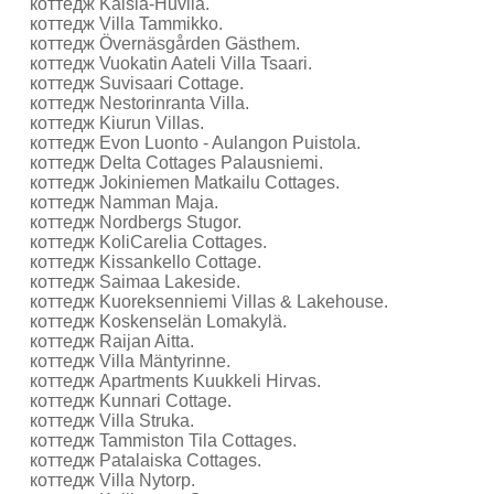
коттедж Kaisla-Huvila.
коттедж Villa Tammikko.
коттедж Övernäsgården Gästhem.
коттедж Vuokatin Aateli Villa Tsaari.
коттедж Suvisaari Cottage.
коттедж Nestorinranta Villa.
коттедж Kiurun Villas.
коттедж Evon Luonto - Aulangon Puistola.
коттедж Delta Cottages Palausniemi.
коттедж Jokiniemen Matkailu Cottages.
коттедж Namman Maja.
коттедж Nordbergs Stugor.
коттедж KoliCarelia Cottages.
коттедж Kissankello Cottage.
коттедж Saimaa Lakeside.
коттедж Kuoreksenniemi Villas & Lakehouse.
коттедж Koskenselän Lomakylä.
коттедж Raijan Aitta.
коттедж Villa Mäntyrinne.
коттедж Apartments Kuukkeli Hirvas.
коттедж Kunnari Cottage.
коттедж Villa Struka.
коттедж Tammiston Tila Cottages.
коттедж Patalaiska Cottages.
коттедж Villa Nytorp.