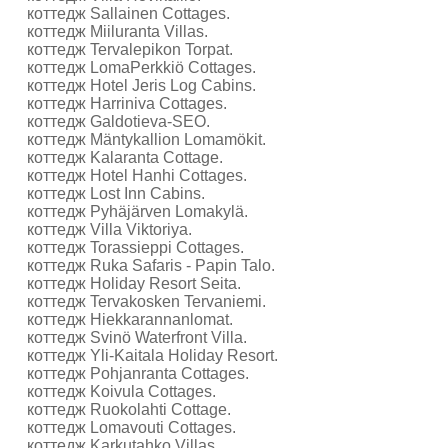
коттедж Sallainen Cottages.
коттедж Miiluranta Villas.
коттедж Tervalepikon Torpat.
коттедж LomaPerkkiö Cottages.
коттедж Hotel Jeris Log Cabins.
коттедж Harriniva Cottages.
коттедж Galdotieva-SEO.
коттедж Mäntykallion Lomamökit.
коттедж Kalaranta Cottage.
коттедж Hotel Hanhi Cottages.
коттедж Lost Inn Cabins.
коттедж Pyhäjärven Lomakylä.
коттедж Villa Viktoriya.
коттедж Torassieppi Cottages.
коттедж Ruka Safaris - Papin Talo.
коттедж Holiday Resort Seita.
коттедж Tervakosken Tervaniemi.
коттедж Hiekkarannanlomat.
коттедж Svinö Waterfront Villa.
коттедж Yli-Kaitala Holiday Resort.
коттедж Pohjanranta Cottages.
коттедж Koivula Cottages.
коттедж Ruokolahti Cottage.
коттедж Lomavouti Cottages.
коттедж Karkutahko Villas.