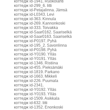
коттедж id-1941. Ruokolahti
коттедж id-299_6. Iitti
коттедж id-Petajalinna. Jämsä
коттедж id-L0343. Levi
коттедж id-363. Kinnula
коттедж id-269. Kannonkoski
коттедж id-333. Toivakka
коттедж id-Saar0162. Saariselkä
коттедж id-Saar0163. Saariselkä
коттедж id-P0197. Pyhä
коттедж id-195_2. Savonlinna
коттедж id-P0198. Pyhä
коттедж id-Y0190. Ylläs
коттедж id-Y0191. Ylläs
коттедж id-1346. Ristiina
коттедж id-455. Pieksämäki
коттедж id-1819. Parkano
коттедж id-1663. Mikkeli
коттедж id-226. Puumala
коттедж id-2341.
коттедж id-Y0192. Ylläs
коттедж id-Y0193. Ylläs
коттедж id-1509. Asikkala
коттедж id-632. Iitti
коттедж id-1352. Enonkoski