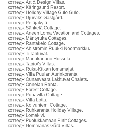
коттедж Art & Design Villas.
коттедж Käringsund Resort.
коттедж Holiday Village Gulo Gulo.
коттедж Djurviks Gästgård.
коттедж Petäjäkylä.
коттедж Sänkelä Cottage.
коттедж Aneen Loma Vacation and Cottages.
коттедж Mäntyruka Cottages.
коттедж Rantakelo Cottage.
коттедж Ahlströmin Ruukki Noormarkku.
коттедж Tiirantuvat.
коттедж Marjakartano Hussola.
коттедж Tapio\'s Villas.
коттедж Ruka-Kitkan lomamajat.
коттедж Villa Puulan Aurinkoranta.
коттедж Ounasvaara Lakituvat Chalets.
коттедж Onnelan Ranta.
коттедж Forest Cottage.
коттедж Punavilla Cottage.
коттедж Villa Lotta.
коттедж Koivuniemi Cottage.
коттедж Ruhkaranta Holiday Village.
коттедж Lomakivi.
коттедж Puolukkamaan Pirtit Cottages.
коттедж Hommanäs Gård Villas.