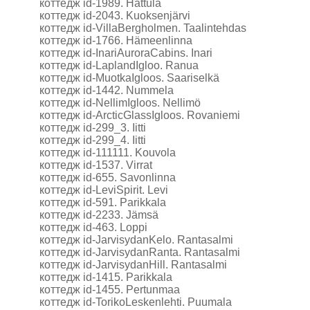
коттедж id-1989. Hattula
коттедж id-2043. Kuoksenjärvi
коттедж id-VillaBergholmen. Taalintehdas
коттедж id-1766. Hämeenlinna
коттедж id-InariAuroraCabins. Inari
коттедж id-LaplandIgloo. Ranua
коттедж id-MuotkaIgloos. Saariselkä
коттедж id-1442. Nummela
коттедж id-NellimIgloos. Nellimö
коттедж id-ArcticGlassIgloos. Rovaniemi
коттедж id-299_3. Iitti
коттедж id-299_4. Iitti
коттедж id-111111. Kouvola
коттедж id-1537. Virrat
коттедж id-655. Savonlinna
коттедж id-LeviSpirit. Levi
коттедж id-591. Parikkala
коттедж id-2233. Jämsä
коттедж id-463. Loppi
коттедж id-JarvisydanKelo. Rantasalmi
коттедж id-JarvisydanRanta. Rantasalmi
коттедж id-JarvisydanHill. Rantasalmi
коттедж id-1415. Parikkala
коттедж id-1455. Pertunmaa
коттедж id-TorikoLeskenlehti. Puumala