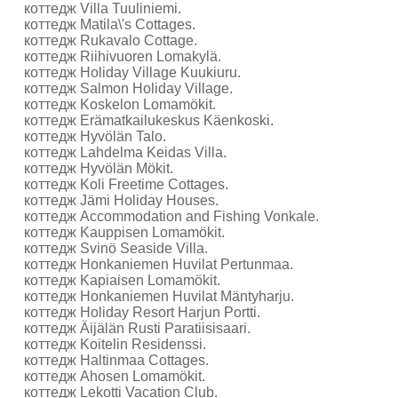
коттедж Villa Tuuliniemi.
коттедж Matila\'s Cottages.
коттедж Rukavalo Cottage.
коттедж Riihivuoren Lomakylä.
коттедж Holiday Village Kuukiuru.
коттедж Salmon Holiday Village.
коттедж Koskelon Lomamökit.
коттедж Erämatkailukeskus Käenkoski.
коттедж Hyvölän Talo.
коттедж Lahdelma Keidas Villa.
коттедж Hyvölän Mökit.
коттедж Koli Freetime Cottages.
коттедж Jämi Holiday Houses.
коттедж Accommodation and Fishing Vonkale.
коттедж Kauppisen Lomamökit.
коттедж Svinö Seaside Villa.
коттедж Honkaniemen Huvilat Pertunmaa.
коттедж Kapiaisen Lomamökit.
коттедж Honkaniemen Huvilat Mäntyharju.
коттедж Holiday Resort Harjun Portti.
коттедж Äijälän Rusti Paratiisisaari.
коттедж Koitelin Residenssi.
коттедж Haltinmaa Cottages.
коттедж Ahosen Lomamökit.
коттедж Lekotti Vacation Club.