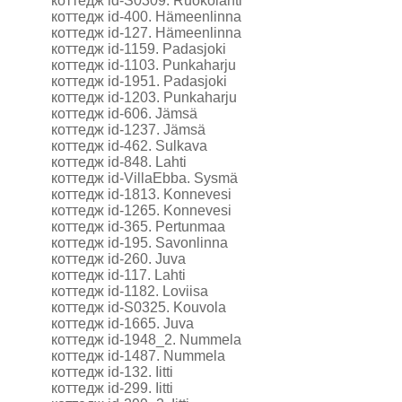
коттедж id-S0309. Ruokolahti
коттедж id-400. Hämeenlinna
коттедж id-127. Hämeenlinna
коттедж id-1159. Padasjoki
коттедж id-1103. Punkaharju
коттедж id-1951. Padasjoki
коттедж id-1203. Punkaharju
коттедж id-606. Jämsä
коттедж id-1237. Jämsä
коттедж id-462. Sulkava
коттедж id-848. Lahti
коттедж id-VillaEbba. Sysmä
коттедж id-1813. Konnevesi
коттедж id-1265. Konnevesi
коттедж id-365. Pertunmaa
коттедж id-195. Savonlinna
коттедж id-260. Juva
коттедж id-117. Lahti
коттедж id-1182. Loviisa
коттедж id-S0325. Kouvola
коттедж id-1665. Juva
коттедж id-1948_2. Nummela
коттедж id-1487. Nummela
коттедж id-132. Iitti
коттедж id-299. Iitti