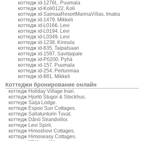
коттедж id-1276L. Puumala
коттедж id-Koli0122. Koli
коттедж id-SaimaaResortMarinaVillas. Imatra
коттедж id-1479. Mikkeli
коттедж id-L0166. Levi
коттедж id-L0194. Levi
коттедж id-L0349. Levi
коттедж id-1238. Kinnula
коттедж id-635. Taipalsaari
коттедж id-1597. Savitaipale
коттедж id-P0200. Pyhä
коттедж id-157. Puumala
коттедж id-254. Pertunmaa
коттедж id-881. Mikkeli
Коттеджи бронирование онлайн
коттедж Holiday Village Inari.
коттедж Hjortö Stugor & Stockhus.
коттедж Saija Lodge.
коттедж Espoo Sun Cottages.
коттедж Sallatunturin Tuvat.
коттедж Dånö Strandvillor.
коттедж Levi Spirit.
коттедж Himoshovi Cottages.
коттедж Himoseasy Cottages.