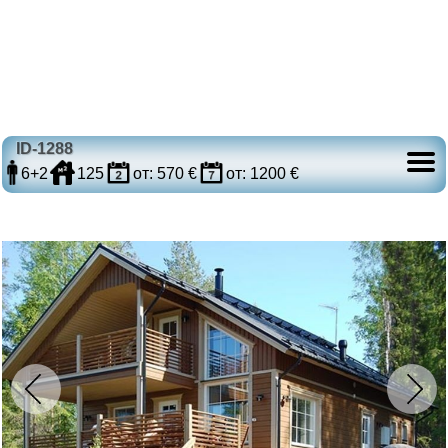
ID-1288
6+2
125
от: 570 €
от: 1200 €