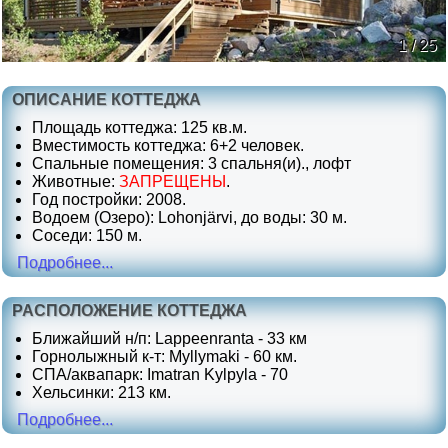
1 / 25
ОПИСАНИЕ КОТТЕДЖА
Площадь коттеджа: 125 кв.м.
Вместимость коттеджа: 6+2 человек.
Спальные помещения: 3 спальня(и)., лофт
Животные:
ЗАПРЕЩЕНЫ
.
Год постройки: 2008.
Водоем (Озеро): Lohonjärvi, до воды: 30 м.
Соседи: 150 м.
Подробнее...
РАСПОЛОЖЕНИЕ КОТТЕДЖА
Ближайший н/п: Lappeenranta - 33 км
Горнолыжный к-т: Myllymaki - 60 км.
СПА/аквапарк: Imatran Kylpyla - 70
Хельсинки: 213 км.
Подробнее...