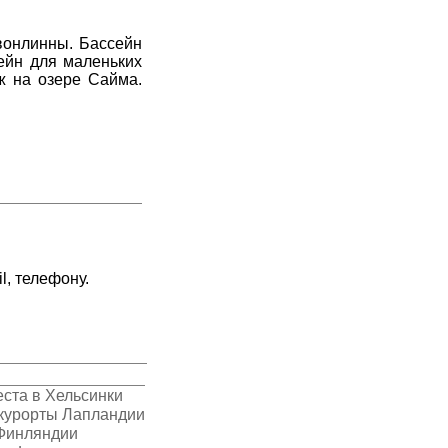
вонлинны. Бассейн
сейн для маленьких
ж на озере Сайма.
l, телефону.
ста в Хельсинки
курорты Лапландии
Финляндии