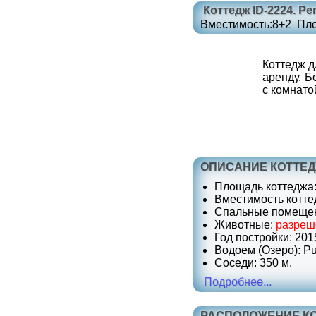
Коттедж
ID-2224
. Ре
Вместимость:
8+2
Пл
Коттедж д
аренду. Б
с комнато
ОПИСАНИЕ КОТТЕ
Площадь коттеджа: 
Вместимость коттед
Спальные помещени
Животные:
разре
Год постройки: 201
Водоем (Озеро): Pur
Соседи: 350 м.
Подробнее...
РАСПОЛОЖЕНИЕ К