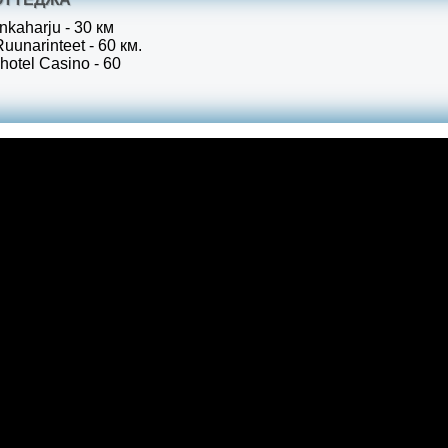
kaharju - 30 км
unarinteet - 60 км.
otel Casino - 60