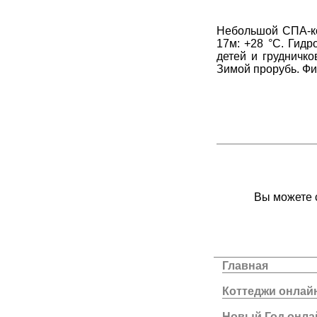
Небольшой СПА-ко
17м: +28 °C. Гидр
детей и грудничк
Зимой прорубь. Фи
Вы можете с
Главная
Коттеджи онлай
Новый Год онла