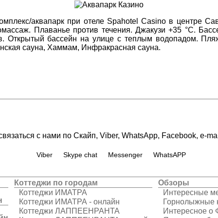
мплекс/аквапарк при отеле Spahotel Casino в центре Са
омассаж. Плаванье против течения. Джакузи +35 °C. Бас
ов. Открытый бассейн на улице с теплым водопадом. Пля
нская сауна, Хаммам, Инфракрасная сауна.
вязаться с нами по Скайп, Viber, WhatsApp, Facebook, e-mai
Viber
Skype chat
Messenger
WhatsAPP
Коттеджи по городам
Обзоры
Коттеджи ИМАТРА
Интересные ме
н
Коттеджи ИМАТРА - онлайн
Горнолыжные 
Коттеджи ЛАППЕЕНРАНТА
Интересное о 
йн