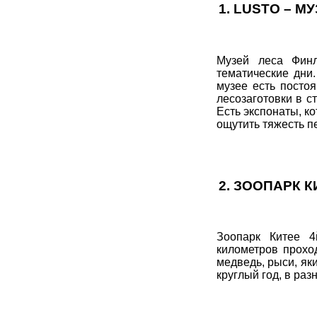
1.
LUSTO – М
Музей леса Финл
тематические дни.
музее есть посто
лесозаготовки в с
Есть экспонаты, к
ощутить тяжесть п
2.
ЗООПАРК К
Зоопарк Китее 4
километров прохо
медведь, рыси, яки
круглый год, в ра