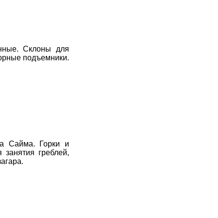
нные. Склоны для
корные подъемники.
а Сайма. Горки и
 занятия греблей,
загара.