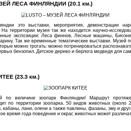
УЗЕЙ ЛЕСА ФИНЛЯНДИИ
(20.1 км.)
яндии это выставки, мероприятия, демонстрации на
 На территории музея так же находится научно-исследов
янные экспозиции: Леса финнов, Лесные машины, Биоэне
тарину. Так же временные тематические выставки. Музей п
оторые можно трогать: можно потренироваться распознават
ервых бензопил. Детское дерево и берлога медведя для са
ИТЕЕ
(23.3 км.)
й по величине зоопарк Финляндии! Маршрут протяж
дит по территории зоопарка. 50 видов животных (около 2
, кабаны, лани, олени а также павлины, фазаны, эму и дру
зное время года поведение и окрас животных может различат