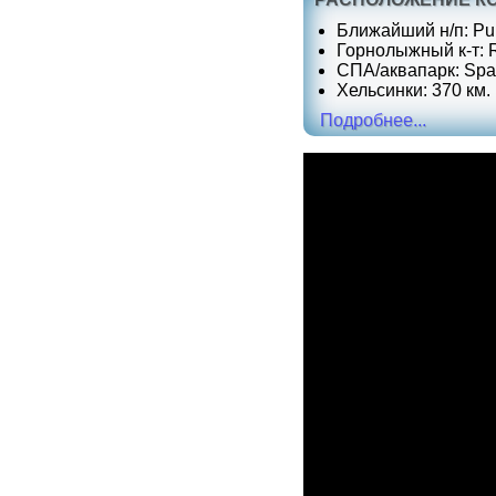
Ближайший н/п: Pun
Горнолыжный к-т: Ru
СПА/аквапарк: Spah
Хельсинки: 370 км.
Подробнее...