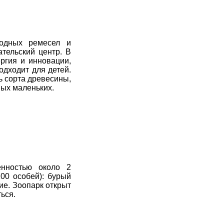
родных ремесел и
ательский центр. В
ргия и инновации,
одходит для детей.
ь сорта древесины,
мых маленьких.
енностью около 2
00 особей): бурый
гие. Зоопарк открыт
ься.