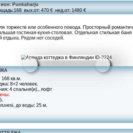
гион: Punkaharju
ощадь:
168
вых.
от: 470 €
нед.
от: 1480 €
ля торжеств или особенного повода. Просторный романти
ольшая гостиная-кухня-столовая. Отдельная стильная баня
й отдыха. Рядом нет соседей.
ДЖА
168 кв.м.
жа: 8+2 человек.
я: 4 спальня(и)., лофт
шены
.
5.
uvesi, до воды: 25 м.
ОТТЕДЖА